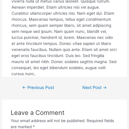
viverra nulla ut metus varius laoreet. Quisque rutrum.
Aenean imperdiet. Etiam ultricies nisi vel augue.
Curabitur ullamcorper ultricies nisi. Nam eget dui. Etiam
rhoncus. Maecenas tempus, tellus eget condimentum
rhoncus, sem quam semper libero, sit amet adipiscing
sem neque sed ipsum. Nam quam nunc, blandit vel,
luctus pulvinar, hendrerit id, lorem. Maecenas nec odio
et ante tincidunt tempus. Donec vitae sapien ut libero
venenatis faucibus. Nullam quis ante. Etiam sit amet orci
eget eros faucibus tincidunt. Duis leo. Sed fringilla
mauris sit amet nibh. Donec sodales sagittis magna. Sed
consequat, leo eget bibendum sodales, augue velit
cursus nunc,
Post
←
Previous Post
Next Post
→
navigation
Leave a Comment
Your email address will not be published.
Required fields
are marked
*